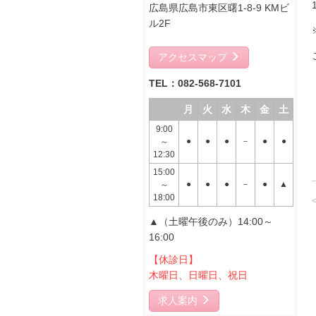
広島県広島市東区曙1-8-9 KMビ
ル2F
アクセスマップ
TEL：082-568-7101
月
火
水
木
金
土
9:00
●
●
●
－
●
●
～
12:30
15:00
●
●
●
－
●
▲
～
18:00
▲（土曜午後のみ）14:00～
16:00
【休診日】
木曜日、日曜日、祝日
求人案内